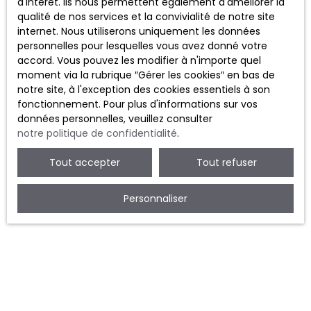
pour sécuriser votre projet
d'intérêt. Ils nous permettent également d'améliorer la
qualité de nos services et la convivialité de notre site
internet. Nous utiliserons uniquement les données
personnelles pour lesquelles vous avez donné votre
Dans un environnement où
taux d’intérêt et pouvoir
accord. Vous pouvez les modifier à n'importe quel
d’achat immobilier
sont étroitement liés,
moment via la rubrique ″Gérer les cookies″ en bas de
l’accompagnement d’une agence locale devient un
notre site, à l'exception des cookies essentiels à son
atout majeur.
fonctionnement. Pour plus d'informations sur vos
données personnelles, veuillez consulter
Ariane Immobilier
à Montreuil
accompagne les
notre politique de confidentialité
.
acquéreurs à chaque étape :
Analyse fine du marché immobilier montreuillois
Tout accepter
Tout refuser
Sélection de biens cohérents avec le budget réel
Conseil stratégique sur la négociation
Mise en relation avec des partenaires financiers
Personnaliser
Accompagnement jusqu’à la signature notariale
Grâce à sa
connaissance précise du marché local
,
l’agence permet :
D’identifier les biens au juste prix
D’éviter les erreurs d’évaluation
De sécuriser le projet face aux contraintes bancaires