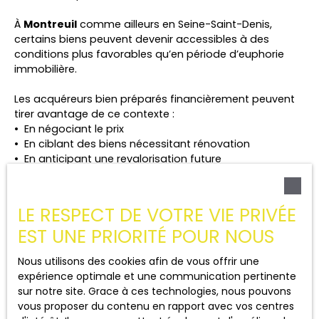
À
Montreuil
comme ailleurs en Seine-Saint-Denis,
certains biens peuvent devenir accessibles à des
conditions plus favorables qu’en période d’euphorie
immobilière.
Les acquéreurs bien préparés financièrement peuvent
tirer avantage de ce contexte :
En négociant le prix
En ciblant des biens nécessitant rénovation
En anticipant une revalorisation future
Le marché 2026 récompense les
projets structurés
et
les
acquéreurs accompagnés
.
LE RESPECT DE VOTRE VIE PRIVÉE
EST UNE PRIORITÉ POUR NOUS
Nous utilisons des cookies afin de vous offrir une
Ariane Immobilier
:
expérience optimale et une communication pertinente
sur notre site. Grace à ces technologies, nous pouvons
un accompagnement stratégique
vous proposer du contenu en rapport avec vos centres