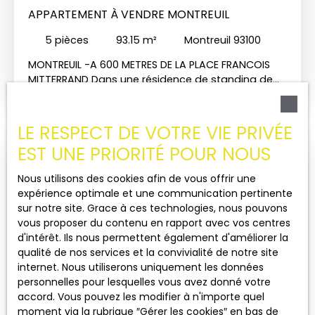
APPARTEMENT À VENDRE MONTREUIL
disponible à la vente en sus du prix affiché. La
copropriété est calme, bien tenue, et bénéficie
5
pièces
93.15
m²
Montreuil 93100
d'un emplacement privilégié en coeur de ville, à
proximité immédiate des commerces et des
MONTREUIL -A 600 METRES DE LA PLACE FRANCOIS
commodités. Contactez-nous pour plus
MITTERRAND Dans une résidence de standing de
d'informations ou pour organiser une visite.
1988, découvrez ce bel appartement familial de
Honoraires inclus de 4. 02% TTC à la charge de
4/5 pièces, situé au 3ᵉ et dernier étage avec
l'acquéreur. Prix hors honoraires 572 000 €. Dans
ascenseur. Baigné de lumière et bénéficiant d'une
LE RESPECT DE VOTRE VIE PRIVÉE
une copropriété de 339 lots. Aucune procédure
vue dégagée, cet appartement offre un cadre de
n'est en cours. Classe énergie D, Classe climat D
EST UNE PRIORITÉ POUR NOUS
vie agréable. Il se compose d'une entrée, d'un
Montant moyen estimé des dépenses annuelles
Spécial investisseur
vaste double séjour ouvrant sur un balcon
d'énergie pour un usage standard, établi à partir
Nous utilisons des cookies afin de vous offrir une
d'environ 9,21 m² exposé au Sud, d'une cuisine
des prix de l'énergie de l'année 2021 : entre 1320. 00
expérience optimale et une communication pertinente
indépendante, d'un dégagement avec placard,
et 1830. 00 €. Les informations sur les risques
sur notre site. Grace à ces technologies, nous pouvons
de trois chambres dont deux exposées au Nord,
auxquels ce bien est exposé sont disponibles sur
vous proposer du contenu en rapport avec vos centres
d'une salle d'eau, d'une salle de bains ainsi que de
le site Géorisques : georisques. gouv. fr.
d'intérêt. Ils nous permettent également d'améliorer la
wc indépendants. Ses beaux volumes, sa
qualité de nos services et la convivialité de notre site
distribution fonctionnelle et sa situation en dernier
internet. Nous utiliserons uniquement les données
étage en font un bien particulièrement recherché.
personnelles pour lesquelles vous avez donné votre
Un double box et une cave complètent cet
77 000
accord. Vous pouvez les modifier à n'importe quel
€
appartement, offrant un confort de vie optimal.
moment via la rubrique ″Gérer les cookies″ en bas de