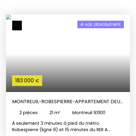
A voir absolument
183 000
€
MONTREUIL-ROBESPIERRE-APPARTEMENT DEUX
PIÈCES
2
pièces
21
m²
Montreuil 93100
À seulement 3 minutes à pied du métro
Robespierre (ligne 9) et 15 minutes du RER A
Vincennes, découvrez ce charmant appartement