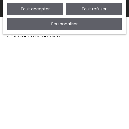
Tout accepter
Tout refuser
Personnaliser
JE RECHERCHE UN BIEN
Vente appartement Montreuil (93100)
Vente maison Montreuil (93100)
Vente appartement Vincennes (94300)
Vente appartement Fontenay-sous-Bois (94120)
Vente maison Fontenay-sous-Bois (94120)
JE SUIS PROPRIÉTAIRE
Estimez votre bien