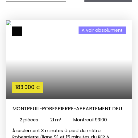
A voir absolument
183 000
€
MONTREUIL-ROBESPIERRE-APPARTEMENT DEUX
PIÈCES
2
pièces
21
m²
Montreuil 93100
À seulement 3 minutes à pied du métro
Robespierre (ligne 9) et 15 minutes du RER A