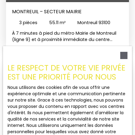
auxquels ce bien est exposé sont disponibles sur
MONTREUIL – SECTEUR MAIRIE
le site Géorisques : georisques. gouv. fr. Votre
conseiller GROUPE SAINT VICTOR VINCENNES
3
pièces
55.11
m²
Montreuil 93100
IMMOBILIER - AGENCE DU CENTRE VINCENNES
IMMOBILIER : Florent VAN DE PONSEELE Agent
À 7 minutes à pied du métro Mairie de Montreuil
commercial (Entreprise individuelle)
(ligne 9) et à proximité immédiate du centre
commercial Grand Angle, découvrez ce 3 pièces
de 55 m² situé au 2ᵉ étage sur 4 d'une copropriété
récente et bien entretenue. L'appartement est
lumineux et dispose d'un balcon, idéal pour
LE RESPECT DE VOTRE VIE PRIVÉE
profiter d'un espace extérieur au quotidien. Une
EST UNE PRIORITÉ POUR NOUS
A voir absolument
place de parking complète le bien. Vous profiterez
d'un emplacement recherché, avec les
Nous utilisons des cookies afin de vous offrir une
commerces, les transports et toutes les
expérience optimale et une communication pertinente
commodités accessibles à pied. Un cadre de vie
sur notre site. Grace à ces technologies, nous pouvons
pratique et agréable, au coeur du secteur Mairie
vous proposer du contenu en rapport avec vos centres
de Montreuil. Le bien est actuellement loué. Le
d'intérêt. Ils nous permettent également d'améliorer la
locataire quittera les lieux en janvier 2027.
qualité de nos services et la convivialité de notre site
Contactez-nous pour plus d'informations ou pour
internet. Nous utiliserons uniquement les données
organiser une visite. Honoraires à la charge du
personnelles pour lesquelles vous avez donné votre
595 000
€
vendeur. Dans une copropriété de 104 lots. Aucune