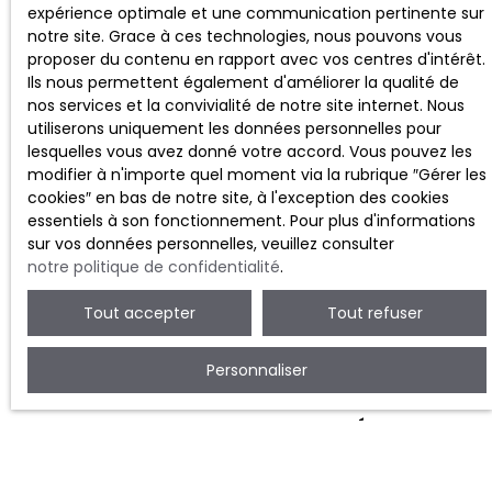
expérience optimale et une communication pertinente sur
notre site. Grace à ces technologies, nous pouvons vous
proposer du contenu en rapport avec vos centres d'intérêt.
Ils nous permettent également d'améliorer la qualité de
nos services et la convivialité de notre site internet. Nous
utiliserons uniquement les données personnelles pour
lesquelles vous avez donné votre accord. Vous pouvez les
modifier à n'importe quel moment via la rubrique ″Gérer les
Pourquoi vendre en viager
cookies″ en bas de notre site, à l'exception des cookies
avec Ariane Immobilier ?
essentiels à son fonctionnement. Pour plus d'informations
sur vos données personnelles, veuillez consulter
notre politique de confidentialité
.
Tout accepter
Tout refuser
Personnaliser
ACCOMPAGNEMENT PERSONNALISÉ
Nous vous guidons à chaque étape, des calculs, de la
mise en vente jusqu'à la signature chez notaire, tout en