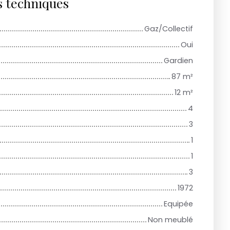
s techniques
Gaz/Collectif
Oui
Gardien
87
m²
12
m²
4
3
1
1
3
1972
Equipée
Non meublé