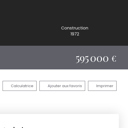
Construction
1972
595 000
€
Calculatrice
Ajouter aux favoris
Imprimer