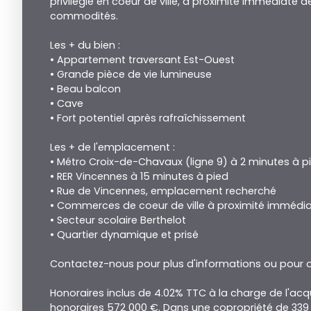
privilégié en coeur de ville, à proximité immédiat
commodités.
Les + du bien :
• Appartement traversant Est-Ouest
• Grande pièce de vie lumineuse
• Beau balcon
• Cave
• Fort potentiel après rafraîchissement
Les + de l'emplacement :
• Métro Croix-de-Chavaux (ligne 9) à 2 minutes à p
• RER Vincennes à 15 minutes à pied
• Rue de Vincennes, emplacement recherché
• Commerces de coeur de ville à proximité immédi
• Secteur scolaire Berthelot
• Quartier dynamique et prisé
Contactez-nous pour plus d'informations ou pour or
Honoraires inclus de 4.02% TTC à la charge de l'acqu
honoraires 572 000 €. Dans une copropriété de 339