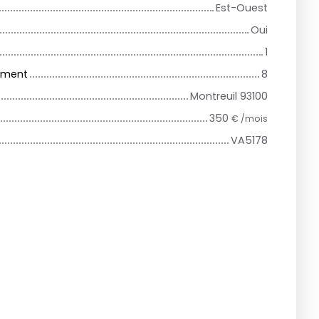
Est-Ouest
Oui
1
iment
8
Montreuil 93100
350
€ /mois
VA5178