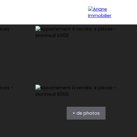
rse
La Rochelle / Ile de Ré
Blog
Notre agence
+ de photos