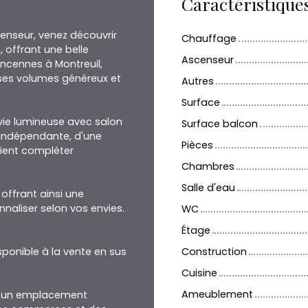
Caractéristique
enseur, venez découvrir
Chauffage
 offrant une belle
Ascenseur
Vincennes à Montreuil,
 ses volumes généreux et
Autres
Surface
vie lumineuse avec salon
Surface balcon
e indépendante, d'une
Pièces
vient compléter
Chambres
Salle d'eau
offrant ainsi une
nnaliser selon vos envies.
WC
Étage
ponible à la vente en sus
Construction
Cuisine
Ameublement
 d'un emplacement