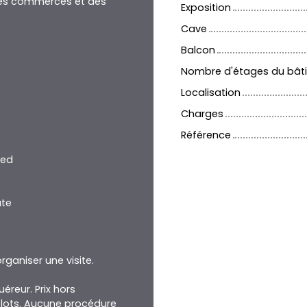
e des commerces et des
Exposition
Cave
Balcon
Nombre d'étages du bât
Localisation
Charges
Référence
ied
ate
ganiser une visite.
éreur. Prix hors
 lots. Aucune procédure