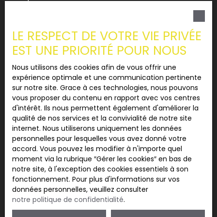
souhaitez pas faire l'objet de prospection
commerciale par voie téléphonique, vous pouvez
vous inscrire gratuitement sur la liste d'opposition
LE RESPECT DE VOTRE VIE PRIVÉE
au démarchage téléphonique, prévu par l'article
EST UNE PRIORITÉ POUR NOUS
L223-1 du code de la consommation, sur le site
Internet www.bloctel.gouv.fr ou par courrier
Nous utilisons des cookies afin de vous offrir une
adressé à :
expérience optimale et une communication pertinente
sur notre site. Grace à ces technologies, nous pouvons
Société Worldline, Service Bloctel, CS 61311, 41013
vous proposer du contenu en rapport avec vos centres
BLOIS CEDEX.
d'intérêt. Ils nous permettent également d'améliorer la
qualité de nos services et la convivialité de notre site
Pour en savoir plus sur le traitement de vos
internet. Nous utiliserons uniquement les données
données personnelles, veuillez consulter notre
personnelles pour lesquelles vous avez donné votre
politique de confidentialité
.
accord. Vous pouvez les modifier à n'importe quel
moment via la rubrique ″Gérer les cookies″ en bas de
notre site, à l'exception des cookies essentiels à son
Recevoir des annonces
fonctionnement. Pour plus d'informations sur vos
données personnelles, veuillez consulter
notre politique de confidentialité
.