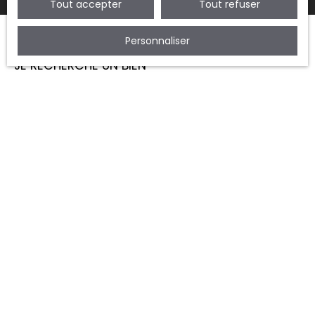
Tout accepter
Tout refuser
Personnaliser
JE RECHERCHE UN BIEN
Vente appartement Montreuil (93100)
Vente maison Montreuil (93100)
Vente appartement Vincennes (94300)
Vente appartement Fontenay-sous-Bois (94120)
Vente maison Fontenay-sous-Bois (94120)
JE SUIS PROPRIÉTAIRE
Estimez votre bien
Espace vendeur