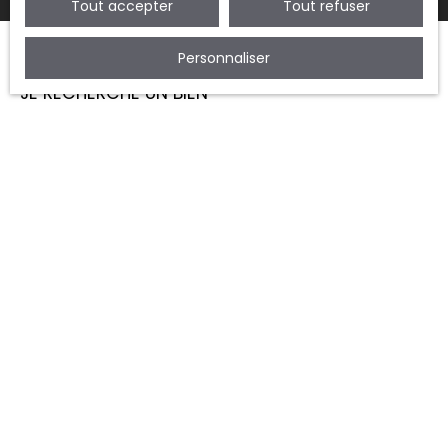
Tout accepter
Tout refuser
Personnaliser
JE RECHERCHE UN BIEN
Vente appartement Montreuil (93100)
Vente maison Montreuil (93100)
Vente appartement Vincennes (94300)
Vente appartement Fontenay-sous-Bois (94120)
Vente maison Fontenay-sous-Bois (94120)
JE SUIS PROPRIÉTAIRE
Estimez votre bien
Espace vendeur