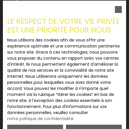
souhaitez pas faire l'objet de prospection
commerciale par voie téléphonique, vous pouvez
vous inscrire gratuitement sur la liste d'opposition
LE RESPECT DE VOTRE VIE PRIVÉE
au démarchage téléphonique, prévu par l'article
EST UNE PRIORITÉ POUR NOUS
L223-1 du code de la consommation, sur le site
Internet www.bloctel.gouv.fr ou par courrier
Nous utilisons des cookies afin de vous offrir une
adressé à :
expérience optimale et une communication pertinente
sur notre site. Grace à ces technologies, nous pouvons
Société Worldline, Service Bloctel, CS 61311, 41013
vous proposer du contenu en rapport avec vos centres
BLOIS CEDEX.
d'intérêt. Ils nous permettent également d'améliorer la
qualité de nos services et la convivialité de notre site
Pour en savoir plus sur le traitement de vos
internet. Nous utiliserons uniquement les données
données personnelles, veuillez consulter notre
personnelles pour lesquelles vous avez donné votre
politique de confidentialité
.
accord. Vous pouvez les modifier à n'importe quel
moment via la rubrique ″Gérer les cookies″ en bas de
notre site, à l'exception des cookies essentiels à son
Recevoir des annonces
fonctionnement. Pour plus d'informations sur vos
données personnelles, veuillez consulter
notre politique de confidentialité
.