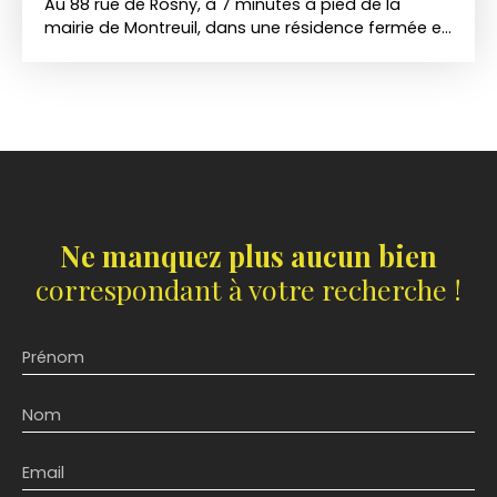
Au 88 rue de Rosny, à 7 minutes à pied de la
mairie de Montreuil, dans une résidence fermée et
bien entretenue. Nous vous proposons une place
de parking en extérieur. Longueur : 4,50m Largeur :
2,40m
Ne manquez plus aucun bien
correspondant à votre recherche !
Prénom
Nom
Email