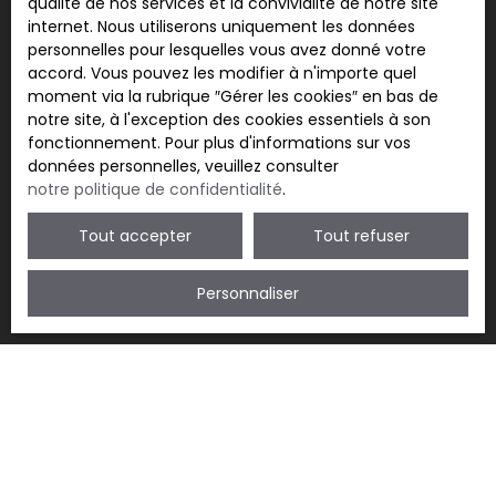
qualité de nos services et la convivialité de notre site
adressé à :
internet. Nous utiliserons uniquement les données
personnelles pour lesquelles vous avez donné votre
Société Worldline, Service Bloctel, CS 61311, 41013
accord. Vous pouvez les modifier à n'importe quel
BLOIS CEDEX.
moment via la rubrique ″Gérer les cookies″ en bas de
notre site, à l'exception des cookies essentiels à son
Pour en savoir plus sur le traitement de vos
fonctionnement. Pour plus d'informations sur vos
données personnelles, veuillez consulter notre
données personnelles, veuillez consulter
politique de confidentialité
.
notre politique de confidentialité
.
Tout accepter
Tout refuser
Recevoir des annonces
Personnaliser
JE RECHERCHE UN BIEN