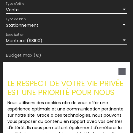
Type d'offre
Vente
Type de bien
Stationnement
Localisation
Montreuil (93100)
Budget max (€)
Surface min (m²)
LE RESPECT DE VOTRE VIE PRIVÉE
J'accepte le traitement de mes données
EST UNE PRIORITÉ POUR NOUS
personnelles conformément au RGPD. Si vous ne
souhaitez pas faire l'objet de prospection
Nous utilisons des cookies afin de vous offrir une
commerciale par voie téléphonique, vous pouvez
expérience optimale et une communication pertinente
vous inscrire gratuitement sur la liste d'opposition
sur notre site. Grace à ces technologies, nous pouvons
au démarchage téléphonique, prévu par l'article
vous proposer du contenu en rapport avec vos centres
L223-1 du code de la consommation, sur le site
d'intérêt. Ils nous permettent également d'améliorer la
Internet www.bloctel.gouv.fr ou par courrier