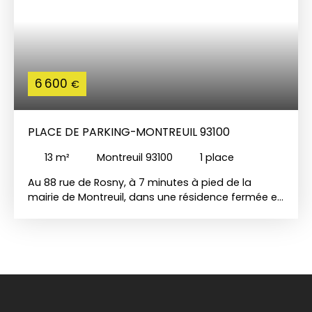
6 600
€
PLACE DE PARKING-MONTREUIL 93100
13
m²
Montreuil 93100
1
place
Au 88 rue de Rosny, à 7 minutes à pied de la
mairie de Montreuil, dans une résidence fermée et
bien entretenue. Nous vous proposons une place
de parking en extérieur. Longueur : 4,50m Largeur :
2,40m