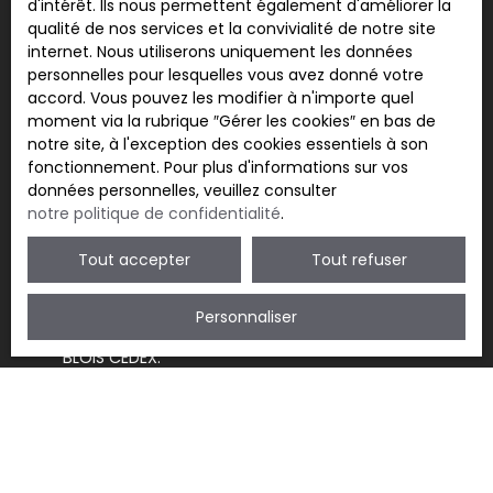
d'intérêt. Ils nous permettent également d'améliorer la
qualité de nos services et la convivialité de notre site
internet. Nous utiliserons uniquement les données
Surface min (m²)
personnelles pour lesquelles vous avez donné votre
accord. Vous pouvez les modifier à n'importe quel
J'accepte le traitement de mes données
moment via la rubrique ″Gérer les cookies″ en bas de
personnelles conformément au RGPD. Si vous ne
notre site, à l'exception des cookies essentiels à son
souhaitez pas faire l'objet de prospection
fonctionnement. Pour plus d'informations sur vos
commerciale par voie téléphonique, vous pouvez
données personnelles, veuillez consulter
vous inscrire gratuitement sur la liste d'opposition
notre politique de confidentialité
.
au démarchage téléphonique, prévu par l'article
L223-1 du code de la consommation, sur le site
Tout accepter
Tout refuser
Internet www.bloctel.gouv.fr ou par courrier
adressé à :
Personnaliser
Société Worldline, Service Bloctel, CS 61311, 41013
BLOIS CEDEX.
Pour en savoir plus sur le traitement de vos
données personnelles, veuillez consulter notre
politique de confidentialité
.