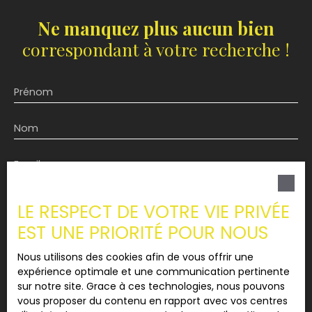
Ne manquez plus aucun bien
correspondant à votre recherche !
Prénom
Nom
Email
Type d'offre
Vente
LE RESPECT DE VOTRE VIE PRIVÉE
Type de bien
EST UNE PRIORITÉ POUR NOUS
Stationnement
Nous utilisons des cookies afin de vous offrir une
expérience optimale et une communication pertinente
Localisation
sur notre site. Grace à ces technologies, nous pouvons
vous proposer du contenu en rapport avec vos centres
Budget max (€)