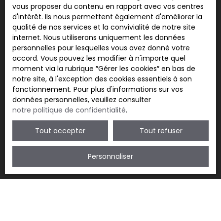
vous proposer du contenu en rapport avec vos centres
au démarchage téléphonique, prévu par l'article
d'intérêt. Ils nous permettent également d'améliorer la
L223-1 du code de la consommation, sur le site
qualité de nos services et la convivialité de notre site
Internet www.bloctel.gouv.fr ou par courrier
internet. Nous utiliserons uniquement les données
adressé à :
personnelles pour lesquelles vous avez donné votre
accord. Vous pouvez les modifier à n'importe quel
Société Worldline, Service Bloctel, CS 61311, 41013
moment via la rubrique ″Gérer les cookies″ en bas de
BLOIS CEDEX.
notre site, à l'exception des cookies essentiels à son
fonctionnement. Pour plus d'informations sur vos
Pour en savoir plus sur le traitement de vos
données personnelles, veuillez consulter
données personnelles, veuillez consulter notre
notre politique de confidentialité
.
politique de confidentialité
.
Tout accepter
Tout refuser
Recevoir des annonces
Personnaliser