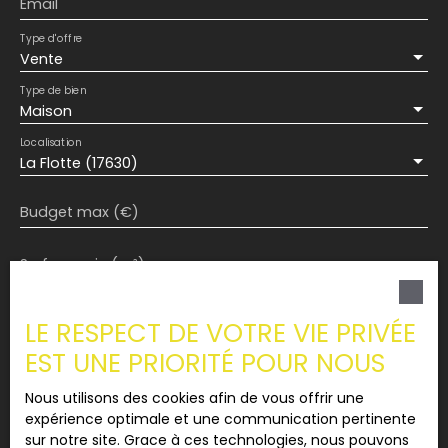
climatisation dans la pièce de vie et la suite
Email
parentale, volets électriques, caméras et alarme.
Type d'offre
Vous profiterez également d'une grande terrasse
Vente
pour vos repas en famille ou entre amis, et d'un
jardin exposés Sud.
Type de bien
Maison
Localisation
La Flotte (17630)
Budget max (€)
Surface min (m²)
Pièces min
LE RESPECT DE VOTRE VIE PRIVÉE
EST UNE PRIORITÉ POUR NOUS
J'accepte le traitement de mes données
personnelles conformément au RGPD. Si vous ne
Nous utilisons des cookies afin de vous offrir une
souhaitez pas faire l'objet de prospection
expérience optimale et une communication pertinente
commerciale par voie téléphonique, vous pouvez
sur notre site. Grace à ces technologies, nous pouvons
vous inscrire gratuitement sur la liste d'opposition