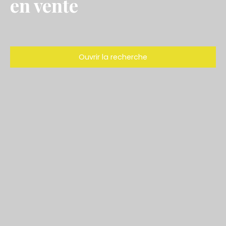
en vente
Ouvrir la recherche
Type d'offre
Vente
Type de bien
Maison
Localisation
La Flotte (17630)
Budget max (€)
Surface min (m²)