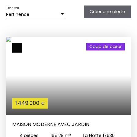
Trier par
Créer une alerte
Pertinence
Coup de cœur
1 449 000
€
MAISON MODERNE AVEC JARDIN
4
pièces
165.29
m²
La Flotte 17630