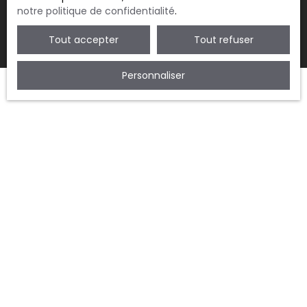
notre politique de confidentialité
.
Tout accepter
Tout refuser
Personnaliser
JE RECHERCHE UN BIEN
Vente appartement Montreuil (93100)
Vente maison Montreuil (93100)
Vente appartement Vincennes (94300)
Vente appartement Fontenay-sous-Bois (94120)
Vente maison Fontenay-sous-Bois (94120)
JE SUIS PROPRIÉTAIRE