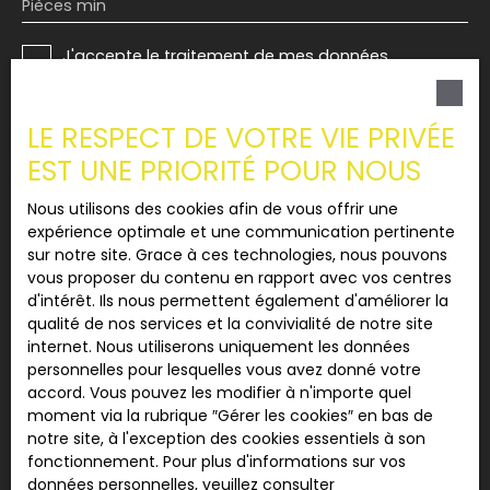
Pièces min
J'accepte le traitement de mes données
personnelles conformément au RGPD. Si vous ne
souhaitez pas faire l'objet de prospection
commerciale par voie téléphonique, vous pouvez
LE RESPECT DE VOTRE VIE PRIVÉE
vous inscrire gratuitement sur la liste d'opposition
EST UNE PRIORITÉ POUR NOUS
au démarchage téléphonique, prévu par l'article
L223-1 du code de la consommation, sur le site
Nous utilisons des cookies afin de vous offrir une
Internet www.bloctel.gouv.fr ou par courrier
expérience optimale et une communication pertinente
adressé à :
sur notre site. Grace à ces technologies, nous pouvons
vous proposer du contenu en rapport avec vos centres
Société Worldline, Service Bloctel, CS 61311, 41013
d'intérêt. Ils nous permettent également d'améliorer la
BLOIS CEDEX.
qualité de nos services et la convivialité de notre site
internet. Nous utiliserons uniquement les données
Pour en savoir plus sur le traitement de vos
personnelles pour lesquelles vous avez donné votre
données personnelles, veuillez consulter notre
accord. Vous pouvez les modifier à n'importe quel
politique de confidentialité
.
moment via la rubrique ″Gérer les cookies″ en bas de
notre site, à l'exception des cookies essentiels à son
fonctionnement. Pour plus d'informations sur vos
Recevoir des annonces
données personnelles, veuillez consulter