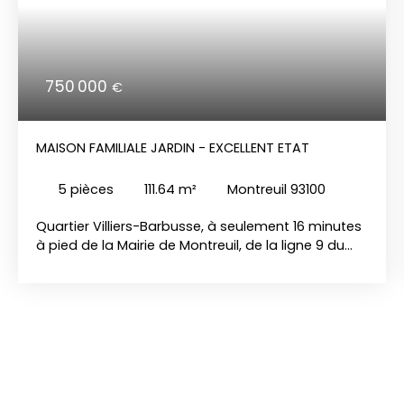
750 000
€
MAISON FAMILIALE JARDIN - EXCELLENT ETAT
5
pièces
111.64
m²
Montreuil 93100
Quartier Villiers-Barbusse, à seulement 16 minutes
à pied de la Mairie de Montreuil, de la ligne 9 du
métro, de ses commerces et de sa place animée,
dans une rue calme et pavillonnaire, découvrez en
exclusivité cette agréable maison familiale de 5
pièces, offrant 111 m² habitables (133 m² au sol). La
visite débute par une cour privative, idéale pour
stationner des vélos ou un véhicule. Édifiée sur 3
niveaux, la maison se compose comme suit : Rez-
de-chaussée : une entrée, un WC indépendant et