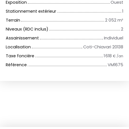
Exposition
Ouest
Stationnement extérieur
1
Terrain
2 052
m²
Niveaux (RDC inclus)
2
Assainissement
Individuel
Localisation
Coti-Chiavari 20138
Taxe foncière
1 618
€ /an
Référence
VM1675