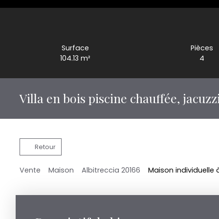
Surface
Pièces
104.13
m²
4
Villa en bois piscine chauffée, jacuzz
Retour
Vente
Maison
Albitreccia 20166
Maison individuelle 