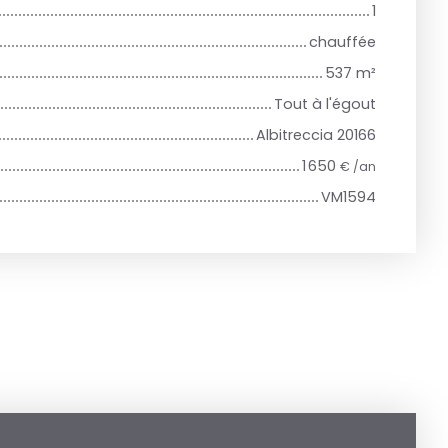
1
chauffée
537
m²
Tout à l'égout
Albitreccia 20166
1 650
€ /an
VM1594