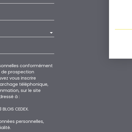
rsonnelles conformément
et de prospection
vez vous inscrire
marchage téléphonique,
mmation, sur le site
dressé à :
13 BLOIS CEDEX.
données personnelles,
alité
.