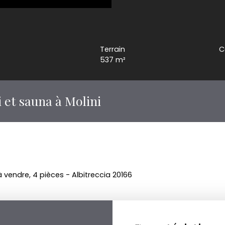
Terrain
C
537
m²
i et sauna à Molini
à vendre, 4 pièces - Albitreccia 20166