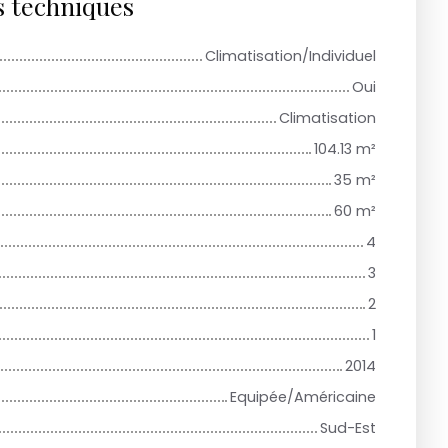
s techniques
Climatisation/Individuel
Oui
Climatisation
104.13
m²
35
m²
60
m²
4
3
2
1
2014
Equipée/Américaine
Sud-Est