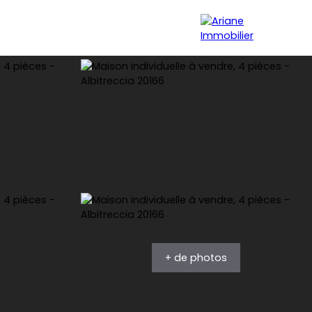
rse
La Rochelle / Ile de Ré
Blog
Notre agence
+ de photos