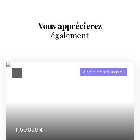
Vous apprécierez
également
A voir absolument
1 150 000
€