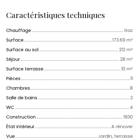
Caractéristiques techniques
Chauffage
Gaz
Surface
173.69
m²
Surface au sol
212
m²
Séjour
28
m²
Surface terrasse
10
m²
Pièces
11
Chambres
8
Salle de bains
2
WC
4
Construction
1930
État intérieur
A rénover
Vue
Jardin, terrasse