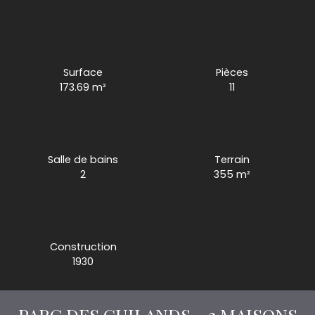
Surface
Pièces
173.69
m²
11
Salle de bains
Terrain
2
355
m²
Construction
1930
PARC DES GUILANDS - 3 MAISONS