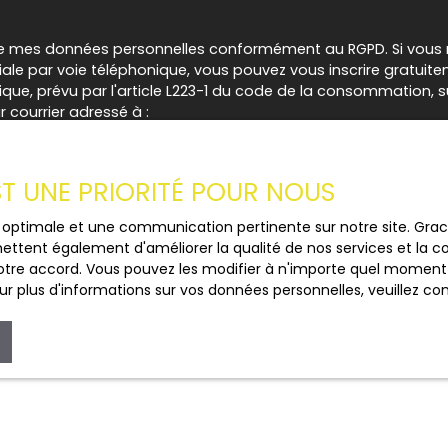
e mes données personnelles conformément au RGPD. Si vous ne
e par voie téléphonique, vous pouvez vous inscrire gratuiteme
e, prévu par l'article L223-1 du code de la consommation, sur
 courrier adressé à :
loctel, CS 61311, 41013 BLOIS CEDEX.
EST UNE PRIORITÉ POUR NOUS
 traitement de vos données personnelles, veuillez consulter no
ce optimale et une communication pertinente sur notre site. Gr
ettent également d'améliorer la qualité de nos services et la con
Recevoir des annonces
tre accord. Vous pouvez les modifier à n'importe quel moment via
r plus d'informations sur vos données personnelles, veuillez co