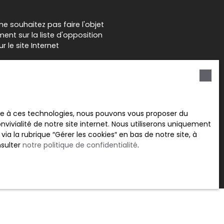
 souhaitez pas faire l'objet
nt sur la liste d'opposition
 le site Internet
tre
politique de confidentialité
.
ace à ces technologies, nous pouvons vous proposer du
vivialité de notre site internet. Nous utiliserons uniquement
 la rubrique ″Gérer les cookies″ en bas de notre site, à
nsulter
notre politique de confidentialité
.