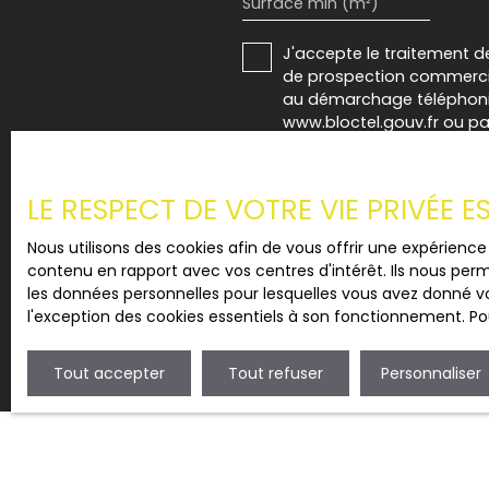
Surface min (m²)
J'accepte le traitement d
de prospection commercial
au démarchage téléphoniqu
www.bloctel.gouv.fr ou par
Société Worldline, Service B
LE RESPECT DE VOTRE VIE PRIVÉE 
Pour en savoir plus sur le
Nous utilisons des cookies afin de vous offrir une expérien
contenu en rapport avec vos centres d'intérêt. Ils nous perm
les données personnelles pour lesquelles vous avez donné vo
l'exception des cookies essentiels à son fonctionnement. Pou
Tout accepter
Tout refuser
Personnaliser