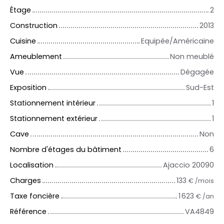
Étage
2
Construction
2013
Cuisine
Equipée/Américaine
Ameublement
Non meublé
Vue
Dégagée
Exposition
Sud-Est
Stationnement intérieur
1
Stationnement extérieur
1
Cave
Non
Nombre d'étages du bâtiment
6
Localisation
Ajaccio 20090
Charges
133
€ /mois
Taxe foncière
1 623
€ /an
Référence
VA4849