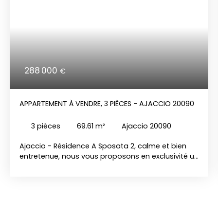
288 000
€
APPARTEMENT À VENDRE, 3 PIÈCES - AJACCIO 20090
3
pièces
69.61
m²
Ajaccio 20090
Ajaccio - Résidence A Sposata 2, calme et bien
entretenue, nous vous proposons en exclusivité un
bel appartement de 3 pièces au 2ème et dernier
étage. Entièrement climatisé, en très bon état
général, cet appartement est prêt à vous
accueillir. Il est composé d'une entrée avec
placard, une pièce de vie lumineuse avec une
cuisine équipée neuve Schmidt, deux chambres,