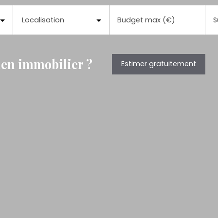
Localisation
Budget max (€)
S
bien immobilier ?
Estimer gratuitement