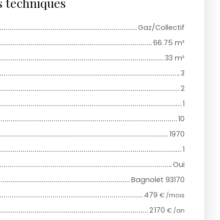
s techniques
Gaz/Collectif
66.75
m²
33
m²
3
2
1
10
1970
1
Oui
Bagnolet 93170
479
€ /mois
2 170
€ /an