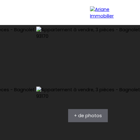
rse
La Rochelle / Ile de Ré
Blog
Notre agence
+ de photos