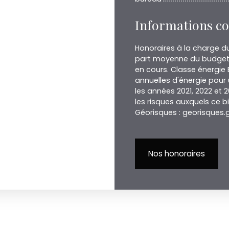
Informations c
Honoraires à la charge d
part moyenne du budget 
en cours. Classe énergie
annuelles d'énergie pour 
les années 2021, 2022 et
les risques auxquels ce b
Géorisques : georisques.g
Nos honoraires