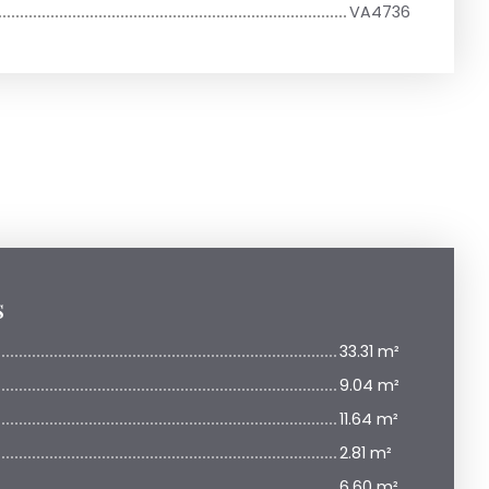
VA4736
s
33.31 m²
9.04 m²
11.64 m²
2.81 m²
6.60 m²