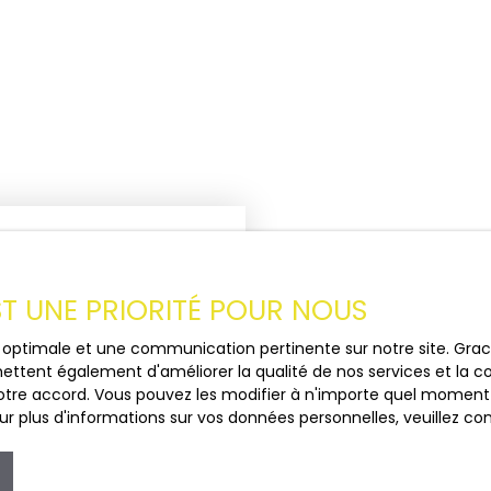
EST UNE PRIORITÉ POUR NOUS
ce optimale et une communication pertinente sur notre site. Gr
ettent également d'améliorer la qualité de nos services et la con
Estimez votre b
tre accord. Vous pouvez les modifier à n'importe quel moment via
avec Ariane Im
r plus d'informations sur vos données personnelles, veuillez co